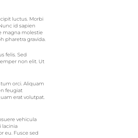
ipit luctus. Morbi
 Nunc id sapien
re magna molestie
h pharetra gravida.
s felis. Sed
semper non elit. Ut
ntum orci. Aliquam
en feugiat
quam erat volutpat.
osuere vehicula
 lacinia
or eu. Fusce sed