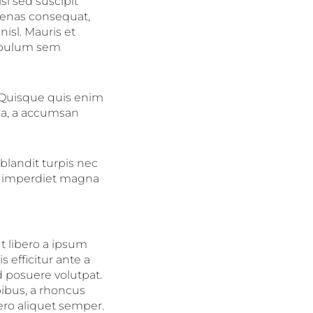
si sed suscipit
cenas consequat,
nisl. Mauris et
stibulum sem
 Quisque quis enim
la, a accumsan
blandit turpis nec
e imperdiet magna
t libero a ipsum
 efficitur ante a
 posuere volutpat.
pibus, a rhoncus
bero aliquet semper.