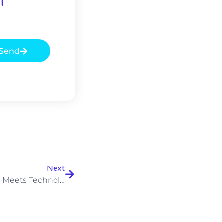
r
Send
Siguiente
Next
The Weekly Podcast: Design Meets Technology