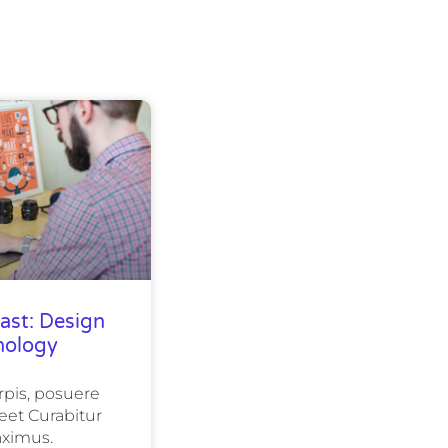
ast: Design
nology
urpis, posuere
eet Curabitur
ximus.