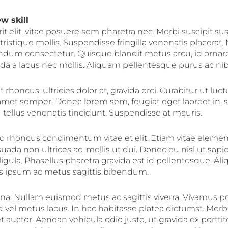
w skill
elit, vitae posuere sem pharetra nec. Morbi suscipit susc
istique mollis. Suspendisse fringilla venenatis placerat.
ndum consectetur. Quisque blandit metus arcu, id orna
da a lacus nec mollis. Aliquam pellentesque purus ac nib
 rhoncus, ultricies dolor at, gravida orci. Curabitur ut luctu
it amet semper. Donec lorem sem, feugiat eget laoreet in, 
tellus venenatis tincidunt. Suspendisse at mauris.
leo rhoncus condimentum vitae et elit. Etiam vitae eleme
ada non ultrices ac, mollis ut dui. Donec eu nisl ut sapi
gula. Phasellus pharetra gravida est id pellentesque. Ali
s ipsum ac metus sagittis bibendum.
a. Nullam euismod metus ac sagittis viverra. Vivamus p
ed vel metus lacus. In hac habitasse platea dictumst. Morbi
auctor. Aenean vehicula odio justo, ut gravida ex porttit