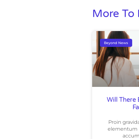
More To 
Beyond News
Will There
F
Proin gravida
elementum le
accum