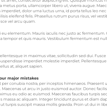
it amet, consectetur adipiscing elit. Quisque rhoncus ni
a metus porta, ullamcorper libero ut, viverra augue. Mae
imperdiet, dolor urna luctus urna, id porta tellus leo nec 
ilisis eleifend felis. Phasellus rutrum purus risus, vel ve
sce vel arcu quam.
i eu elementum. Mauris iaculis nec justo ac fermentum.
vida tempor et quis mauris. Vestibulum fermentum est nul
llentesque in maximus vitae, sollicitudin sed dui. Fusce 
 Suspendisse imperdiet molestie imperdiet. Pellentesqu
tellus at, aliquet sapien.
 our major mistakes
nt per conubia nostra, per inceptos himenaeos. Praesent u
aecenas ut arcu in justo euismod auctor. Donec facilisis
aximus eu odio ac euismod. Maecenas faucibus turpis sed
us massa ac aliquam. Integer tincidunt purus et diam da
 turpis suscipit massa mollis gravida. Proin ut dui in li