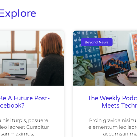
Explore
Beyond News
 Be A Future Post-
The Weekly Podc
acebook?
Meets Tech
 nisi turpis, posuere
Proin gravida nisi t
o laoreet Curabitur
elementum leo laor
san maximus.
accumsan ma