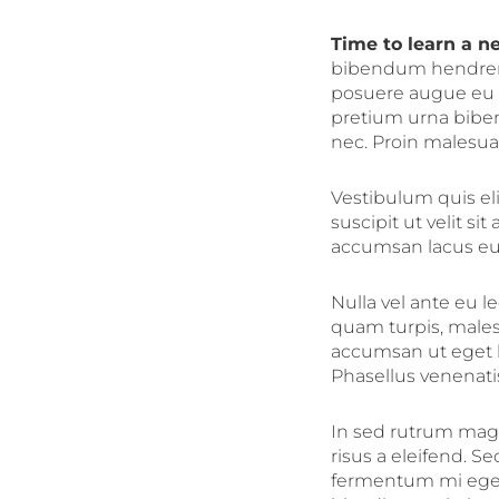
Time to learn a ne
bibendum hendrerit 
posuere augue eu tr
pretium urna bibe
nec. Proin malesua
Vestibulum quis elit
suscipit ut velit s
accumsan lacus eu 
Nulla vel ante eu 
quam turpis, malesu
accumsan ut eget li
Phasellus venenati
In sed rutrum magn
risus a eleifend. S
fermentum mi eget 