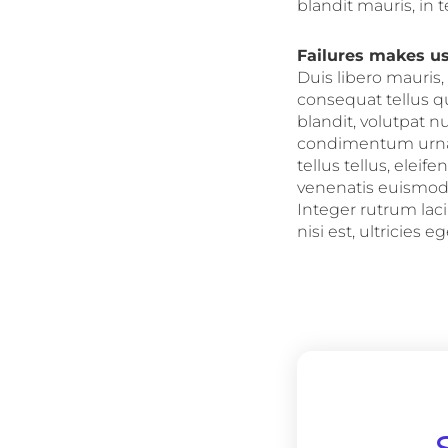
blandit mauris, in 
Failures makes us
Duis libero mauris
consequat tellus qu
blandit, volutpat n
condimentum urna i
tellus tellus, eleif
venenatis euismod,
Integer rutrum lac
nisi est, ultricies eg