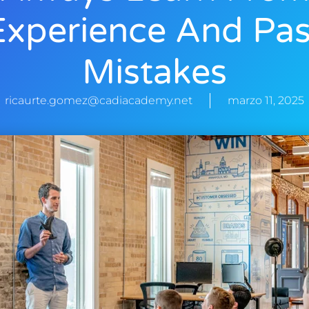
Experience And Pas
Mistakes
ricaurte.gomez@cadiacademy.net
marzo 11, 2025