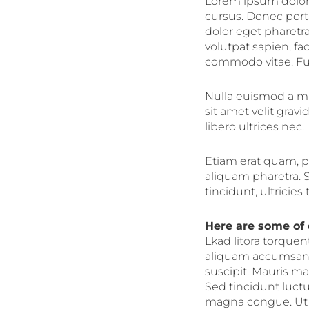
Lorem ipsum dolor s
cursus. Donec port
dolor eget pharetra 
volutpat sapien, fac
commodo vitae. Fu
Nulla euismod a m
sit amet velit gra
libero ultrices nec.
Etiam erat quam, pe
aliquam pharetra.
tincidunt, ultricies 
Here are some of
Lkad litora torque
aliquam accumsan. M
suscipit. Mauris m
Sed tincidunt luct
magna congue. Ut ut