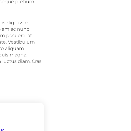
s neque pretium.
nas dignissim
. Nam ac nunc
iam posuere, at
nte. Vestibulum
sto aliquam
 quis magna.
 luctus diam. Cras