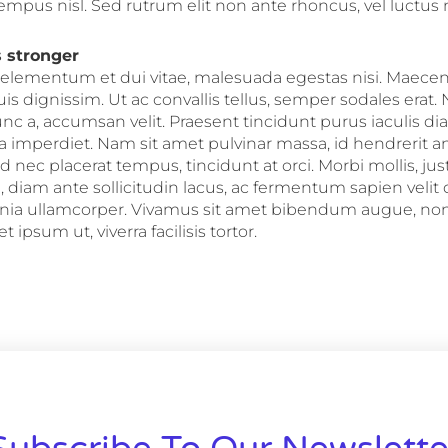
tempus nisl. Sed rutrum elit non ante rhoncus, vel luctu
 stronger
, elementum et dui vitae, malesuada egestas nisi. Maece
is dignissim. Ut ac convallis tellus, semper sodales erat
unc a, accumsan velit. Praesent tincidunt purus iaculis d
mperdiet. Nam sit amet pulvinar massa, id hendrerit a
end nec placerat tempus, tincidunt at orci. Morbi mollis, ju
 diam ante sollicitudin lacus, ac fermentum sapien velit
inia ullamcorper. Vivamus sit amet bibendum augue, non
et ipsum ut, viverra facilisis tortor.