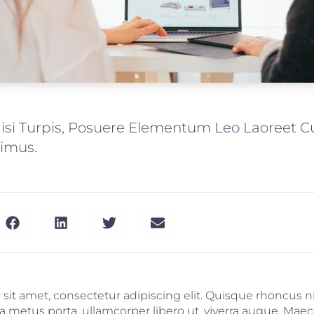
Nisi Turpis, Posuere Elementum Leo Laoreet C
imus.
it amet, consectetur adipiscing elit. Quisque rhoncus ni
a metus porta, ullamcorper libero ut, viverra augue. Mae