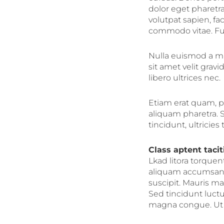
dolor eget pharetra 
volutpat sapien, fac
commodo vitae. Fu
Nulla euismod a m
sit amet velit gra
libero ultrices nec.
Etiam erat quam, pe
aliquam pharetra.
tincidunt, ultricies 
Class aptent tacit
Lkad litora torque
aliquam accumsan. M
suscipit. Mauris m
Sed tincidunt luct
magna congue. Ut ut