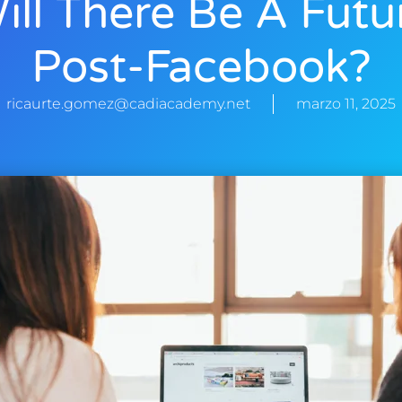
ill There Be A Futu
Post-Facebook?
ricaurte.gomez@cadiacademy.net
marzo 11, 2025