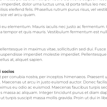
imperdiet, dolor urna luctus urna, id porta tellus leo nec 
ilisis eleifend felis. Phasellus rutrum purus risus, vel ve
sce vel arcu quam.
i eu elementum. Mauris iaculis nec justo ac fermentum.
vida tempor et quis mauris. Vestibulum fermentum est nul
llentesque in maximus vitae, sollicitudin sed dui. Fusce 
 Suspendisse imperdiet molestie imperdiet. Pellentesqu
tellus at, aliquet sapien.
i socios
nt per conubia nostra, per inceptos himenaeos. Praesent u
aecenas ut arcu in justo euismod auctor. Donec facilisis
aximus eu odio ac euismod. Maecenas faucibus turpis sed
us massa ac aliquam. Integer tincidunt purus et diam da
 turpis suscipit massa mollis gravida. Proin ut dui in li