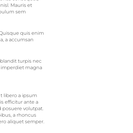
nisl. Mauris et
stibulum sem
 Quisque quis enim
la, a accumsan
blandit turpis nec
e imperdiet magna
t libero a ipsum
 efficitur ante a
 posuere volutpat.
pibus, a rhoncus
bero aliquet semper.