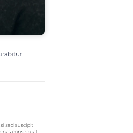
urabitur
si sed suscipit
cenas consequat,