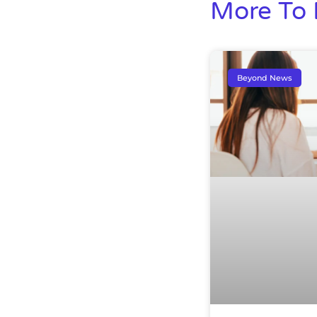
More To 
Beyond News