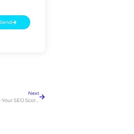
Send
Siguiente
Next
Case Study: How To Improve Your SEO Scores