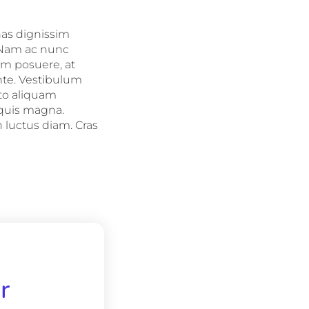
nas dignissim
. Nam ac nunc
iam posuere, at
nte. Vestibulum
sto aliquam
 quis magna.
 luctus diam. Cras
r