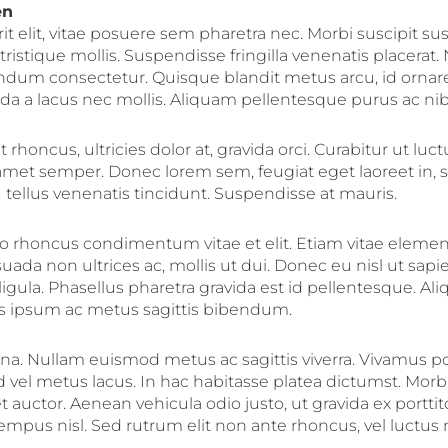
en
elit, vitae posuere sem pharetra nec. Morbi suscipit susc
istique mollis. Suspendisse fringilla venenatis placerat.
ndum consectetur. Quisque blandit metus arcu, id orna
da a lacus nec mollis. Aliquam pellentesque purus ac nib
 rhoncus, ultricies dolor at, gravida orci. Curabitur ut luctu
it amet semper. Donec lorem sem, feugiat eget laoreet in, 
tellus venenatis tincidunt. Suspendisse at mauris.
leo rhoncus condimentum vitae et elit. Etiam vitae eleme
ada non ultrices ac, mollis ut dui. Donec eu nisl ut sapi
gula. Phasellus pharetra gravida est id pellentesque. Ali
s ipsum ac metus sagittis bibendum.
a. Nullam euismod metus ac sagittis viverra. Vivamus p
ed vel metus lacus. In hac habitasse platea dictumst. Morbi
auctor. Aenean vehicula odio justo, ut gravida ex porttit
tempus nisl. Sed rutrum elit non ante rhoncus, vel luctu