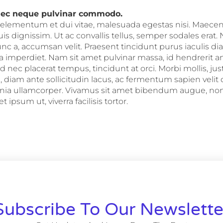
nec neque pulvinar commodo.
, elementum et dui vitae, malesuada egestas nisi. Maece
is dignissim. Ut ac convallis tellus, semper sodales erat
unc a, accumsan velit. Praesent tincidunt purus iaculis d
mperdiet. Nam sit amet pulvinar massa, id hendrerit a
end nec placerat tempus, tincidunt at orci. Morbi mollis, ju
 diam ante sollicitudin lacus, ac fermentum sapien velit
inia ullamcorper. Vivamus sit amet bibendum augue, non
et ipsum ut, viverra facilisis tortor.
Subscribe To Our Newslette