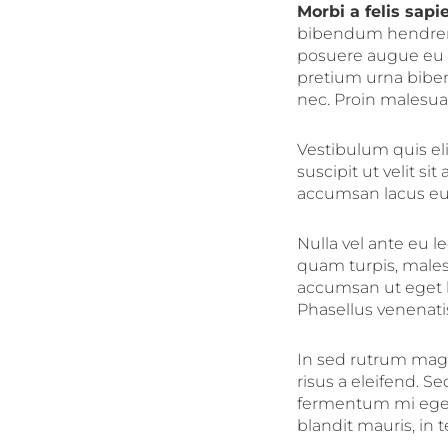
Morbi a felis sapi
bibendum hendrerit 
posuere augue eu tr
pretium urna bibe
nec. Proin malesua
Vestibulum quis elit
suscipit ut velit s
accumsan lacus eu 
Nulla vel ante eu 
quam turpis, malesu
accumsan ut eget li
Phasellus venenati
In sed rutrum magn
risus a eleifend. S
fermentum mi eget 
blandit mauris, in 