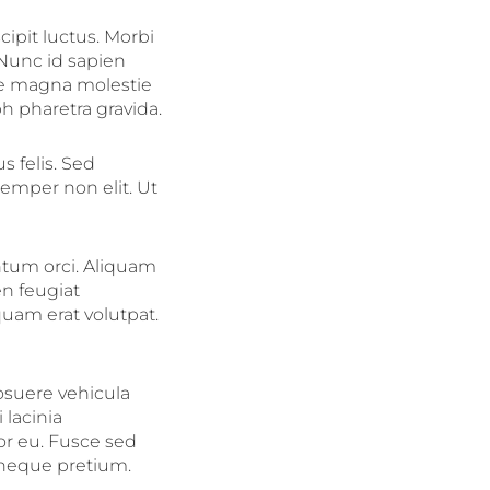
ipit luctus. Morbi
 Nunc id sapien
re magna molestie
h pharetra gravida.
s felis. Sed
semper non elit. Ut
ntum orci. Aliquam
en feugiat
quam erat volutpat.
osuere vehicula
 lacinia
or eu. Fusce sed
s neque pretium.